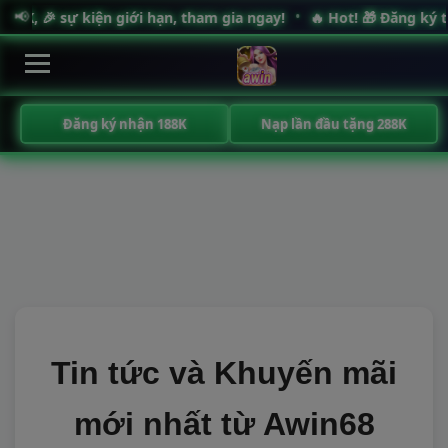
📢
•
 🎉 sự kiện giới hạn, tham gia ngay!
🔥 Hot! 🎁 Đăng ký tặng 
Đăng ký nhận 188K
Nạp lần đầu tặng 288K
Tin tức và Khuyến mãi
mới nhất từ Awin68