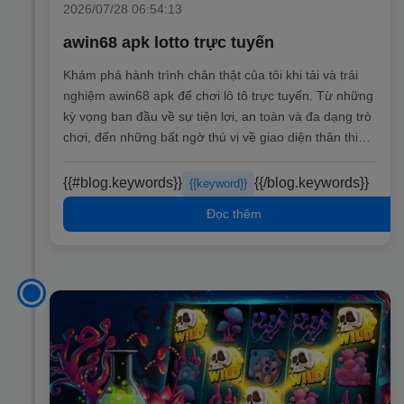
2026/07/28 06:54:13
awin68 apk lotto trực tuyến
Khám phá hành trình chân thật của tôi khi tải và trải
nghiệm awin68 apk để chơi lô tô trực tuyến. Từ những
kỳ vọng ban đầu về sự tiện lợi, an toàn và đa dạng trò
chơi, đến những bất ngờ thú vị về giao diện thân thiện,
hệ thống thanh toán linh hoạt (ZaloPay, MoMo) và dịch
vụ hỗ trợ chuyên nghiệp. Bài viết phân tích ưu nhược
{{#blog.keywords}}
{{/blog.keywords}}
{{keyword}}
điểm, đối tượng phù hợp và đưa ra lời khuyên hữu ích
Đọc thêm
cho người mới, giúp bạn có cái nhìn toàn diện về
awin68 apk và cách chơi có trách nhiệm.