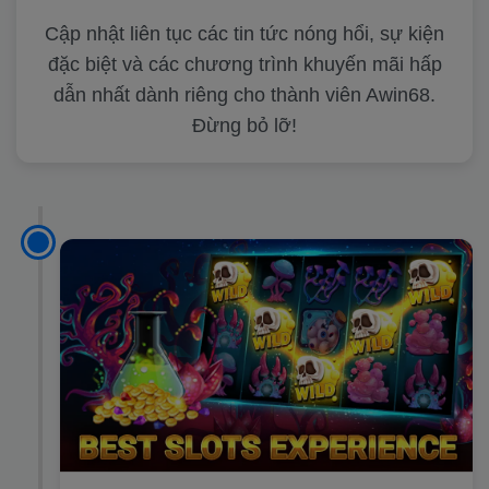
Cập nhật liên tục các tin tức nóng hổi, sự kiện
đặc biệt và các chương trình khuyến mãi hấp
dẫn nhất dành riêng cho thành viên Awin68.
Đừng bỏ lỡ!