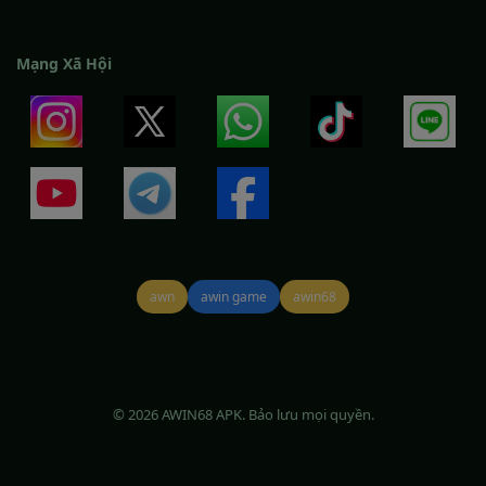
Mạng Xã Hội
awn
awin game
awin68
©
2026
AWIN68 APK. Bảo lưu mọi quyền.