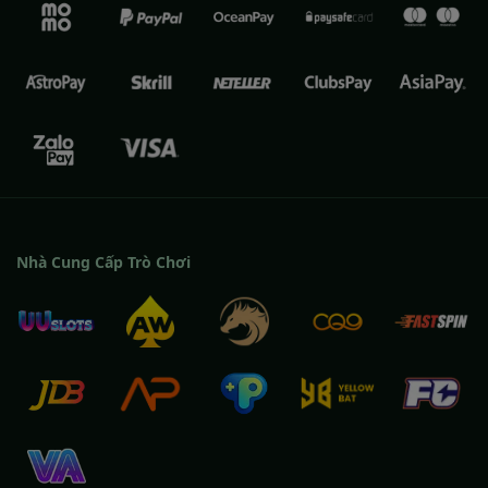
Nhà Cung Cấp Trò Chơi