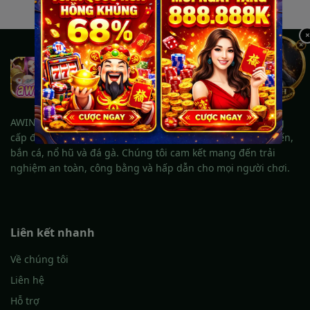
những ưu nhược điểm khách quan và cung cấp lời
khuyên hữu ích để bạn có thể tận hưởng niềm vui giải
×
trí một cách có trách nhiệm và an toàn nhất. Hãy cùng
khám phá và đưa ra quyết định thông minh cho trải
nghiệm giải trí của riêng bạn.
AWIN68 APK là nền tảng giải trí trực tuyến hàng đầu, cung
cấp đa dạng các trò chơi cá cược thể thao, casino trực tuyến,
bắn cá, nổ hũ và đá gà. Chúng tôi cam kết mang đến trải
nghiệm an toàn, công bằng và hấp dẫn cho mọi người chơi.
Liên kết nhanh
Về chúng tôi
Liên hệ
Hỗ trợ