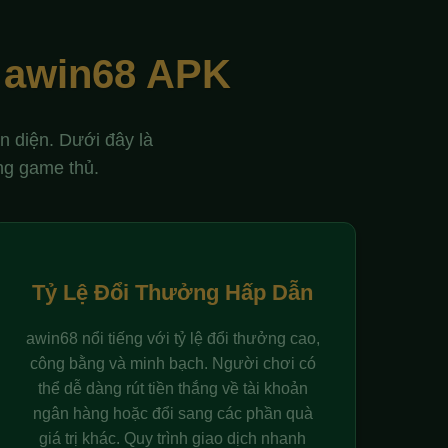
 awin68 APK
àn diện. Dưới đây là
ng game thủ.
Tỷ Lệ Đổi Thưởng Hấp Dẫn
awin68 nổi tiếng với tỷ lệ đổi thưởng cao,
công bằng và minh bạch. Người chơi có
thể dễ dàng rút tiền thắng về tài khoản
ngân hàng hoặc đổi sang các phần quà
giá trị khác. Quy trình giao dịch nhanh