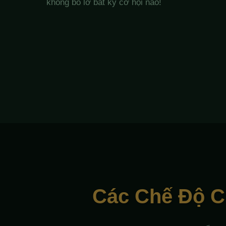
không bỏ lỡ bất kỳ cơ hội nào!
Các Chế Độ C