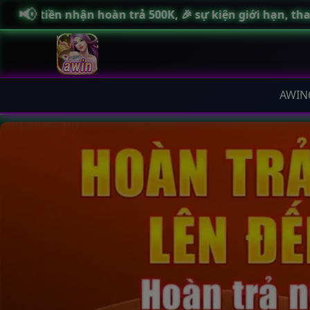
📢
•
 hoàn trả 500K, 🎉 sự kiện giới hạn, tham gia ngay!
AWIN