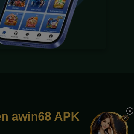
×
ên awin68 APK