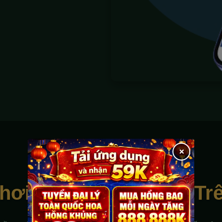
×
hơi Bắn Cá Đa Dạng Tr