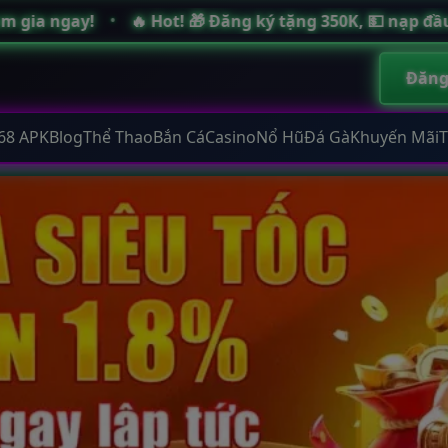
🔥 Hot! 🎁 Đăng ký tặng 350K, 💵 nạp đầu tặng 500K, ⭐ 
Đăng
68 APK
Blog
Thể Thao
Bắn Cá
Casino
Nổ Hũ
Đá Gà
Khuyến Mãi
T