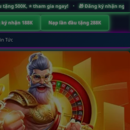
•
tham gia ngay!
🎁 Đăng ký nhận ngay 350K! Nạp lần 
 ký nhận 188K
Nạp lần đầu tặng 288K
in Tức