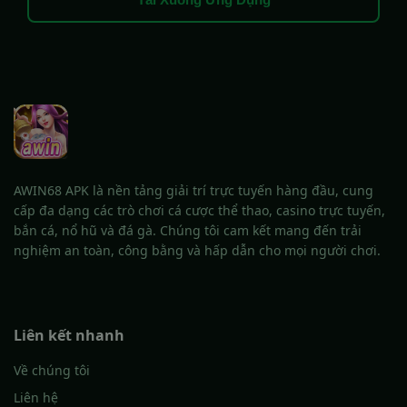
AWIN68 APK là nền tảng giải trí trực tuyến hàng đầu, cung
cấp đa dạng các trò chơi cá cược thể thao, casino trực tuyến,
bắn cá, nổ hũ và đá gà. Chúng tôi cam kết mang đến trải
nghiệm an toàn, công bằng và hấp dẫn cho mọi người chơi.
Liên kết nhanh
Về chúng tôi
Liên hệ