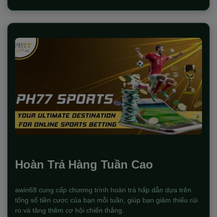
Hoàn Trả Hàng Tuần Cao
awin68 cung cấp chương trình hoàn trả hấp dẫn dựa trên
tổng số tiền cược của bạn mỗi tuần, giúp bạn giảm thiểu rủi
ro và tăng thêm cơ hội chiến thắng.