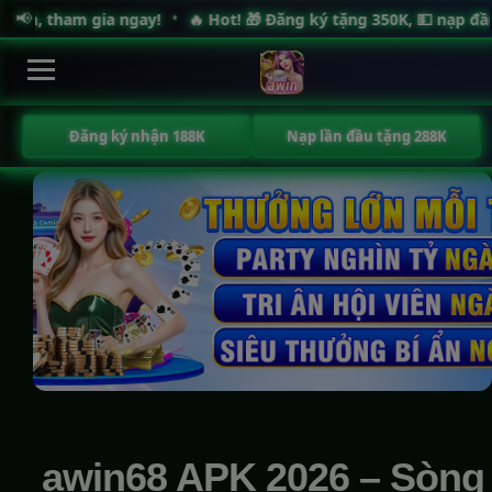
📢
•
gay!
🔥 Hot! 🎁 Đăng ký tặng 350K, 💵 nạp đầu tặng 500K, ⭐ th
Đăng ký nhận 188K
Nạp lần đầu tặng 288K
awin68 APK 2026 – Sòng