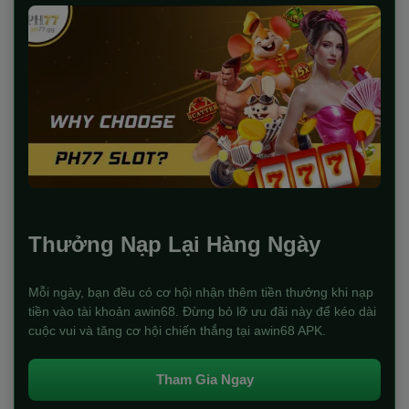
Thưởng Nạp Lại Hàng Ngày
Mỗi ngày, bạn đều có cơ hội nhận thêm tiền thưởng khi nạp
tiền vào tài khoản awin68. Đừng bỏ lỡ ưu đãi này để kéo dài
cuộc vui và tăng cơ hội chiến thắng tại awin68 APK.
Tham Gia Ngay