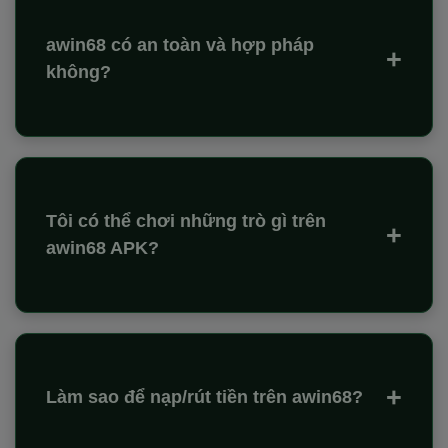
awin68 có an toàn và hợp pháp
+
không?
Tôi có thể chơi những trò gì trên
+
awin68 APK?
+
Làm sao để nạp/rút tiền trên awin68?