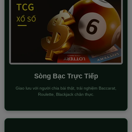
Sòng Bạc Trực Tiếp
Giao lưu với người chia bài thật, trải nghiệm Baccarat,
Roulette, Blackjack chân thực.