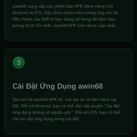
awin68 cung cấp các phiên bản APK dành riêng cho
Android và iOS. Hãy chọn phiên bản tương ứng với hệ
điều hành của thiết bị bạn đang sử dụng để đảm bảo
tương thích tốt nhất. awin68 APK luôn được cập nhật.
3
Cài Đặt Ứng Dụng awin68
Sau khi tải awin68 APK về, mở tệp tin và tiến hành cài
đặt. Đối với Android, bạn có thể cần cấp quyền "Cài đặt
ứng dụng không rõ nguồn gốc". Đối với iOS, bạn có thể
cần tin cậy ứng dụng trong cài đặt.