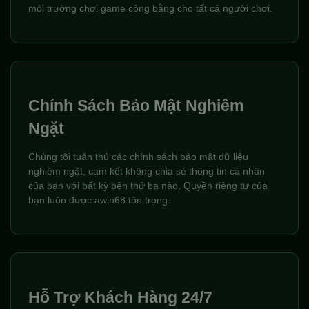
môi trường chơi game công bằng cho tất cả người chơi.
Chính Sách Bảo Mật Nghiêm
Ngặt
Chúng tôi tuân thủ các chính sách bảo mật dữ liệu
nghiêm ngặt, cam kết không chia sẻ thông tin cá nhân
của bạn với bất kỳ bên thứ ba nào. Quyền riêng tư của
bạn luôn được awin68 tôn trọng.
Hỗ Trợ Khách Hàng 24/7