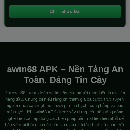
Chi Tiết Ưu Đãi
awin68 APK – Nền Tảng An
Toàn, Đáng Tin Cậy
Tại awin68, sự an toàn và tin cậy của người chơi luôn là ưu tiên
hàng đầu. Chúng tôi hiểu rằng khi tham gia cá cược trực tuyến,
người chơi cần một môi trường minh bạch, công bằng và bảo
mật tuyệt đối. awin68 APK được xây dựng trên nền tảng công
nghệ hiện đại, áp dụng các biện pháp bảo mật tiên tiến nhất để
bảo vệ mọi thông tin cá nhân và giao dịch tài chính của bạn. Với