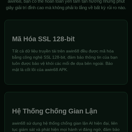
awin68, bạn có thể hoàn toàn yên tâm tận hưởng những phút
giây giải trí đỉnh cao mà không phải lo lắng về bất kỳ rủi ro nào.
Mã Hóa SSL 128-bit
Tất cả dữ liệu truyền tải trên awin68 đều được mã hóa
bằng công nghệ SSL 128-bit, đảm bảo thông tin của bạn
luôn được bảo vệ khỏi các mối đe dọa bên ngoài. Bảo
mật là cốt lõi của awin68 APK.
Hệ Thống Chống Gian Lận
awin68 sử dụng hệ thống chống gian lận AI hiện đại, liên
tục giám sát và phát hiện mọi hành vi đáng ngờ, đảm bảo