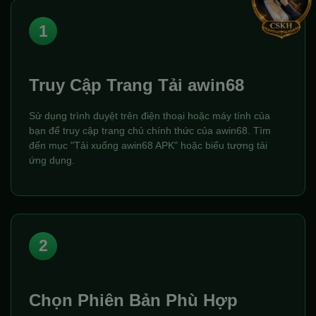
1
Truy Cập Trang Tải awin68
Sử dụng trình duyệt trên điện thoại hoặc máy tính của
bạn để truy cập trang chủ chính thức của awin68. Tìm
đến mục "Tải xuống awin68 APK" hoặc biểu tượng tải
ứng dụng.
2
Chọn Phiên Bản Phù Hợp