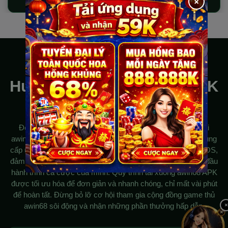
×
Hướng Dẫn Tải awin68 APK
Phiên Bản Mới Nhất
Để trải nghiệm toàn bộ thế giới giải trí của awin68, việc tải
awin68 APK là bước đầu tiên và quan trọng nhất. awin68 cung
cấp ứng dụng tương thích với cả hệ điều hành Android và iOS,
đảm bảo mọi người chơi đều có thể dễ dàng cài đặt và bắt đầu
hành trình cá cược của mình. Quy trình tải xuống awin68 APK
được tối ưu hóa để đơn giản và nhanh chóng, chỉ mất vài phút
để hoàn tất. Đừng bỏ lỡ cơ hội tham gia cộng đồng game thủ
×
awin68 sôi động và nhận những phần thưởng hấp dẫn.