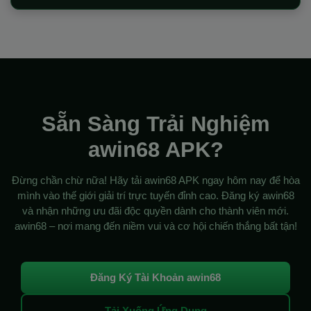
Sẵn Sàng Trải Nghiệm
awin68 APK?
Đừng chần chừ nữa! Hãy tải awin68 APK ngay hôm nay để hòa
mình vào thế giới giải trí trực tuyến đỉnh cao. Đăng ký awin68
và nhận những ưu đãi độc quyền dành cho thành viên mới.
awin68 – nơi mang đến niềm vui và cơ hội chiến thắng bất tận!
Đăng Ký Tài Khoản awin68
Tải Xuống Ứng Dụng