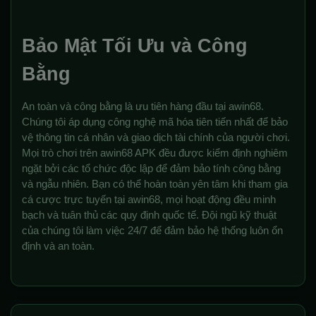
Bảo Mật Tối Ưu và Công
Bằng
An toàn và công bằng là ưu tiên hàng đầu tại awin68.
Chúng tôi áp dụng công nghệ mã hóa tiên tiến nhất để bảo
vệ thông tin cá nhân và giao dịch tài chính của người chơi.
Mọi trò chơi trên awin68 APK đều được kiểm định nghiêm
ngặt bởi các tổ chức độc lập để đảm bảo tính công bằng
và ngẫu nhiên. Bạn có thể hoàn toàn yên tâm khi tham gia
cá cược trực tuyến tại awin68, mọi hoạt động đều minh
bạch và tuân thủ các quy định quốc tế. Đội ngũ kỹ thuật
của chúng tôi làm việc 24/7 để đảm bảo hệ thống luôn ổn
định và an toàn.