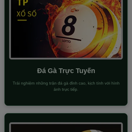
Đá Gà Trực Tuyến
Trải nghiệm những trận đá gà đỉnh cao, kịch tính với hình
ảnh trực tiếp.